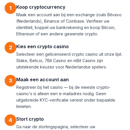
Koop cryptocurrency
1
Maak een account aan bij een exchange zoals Bitvavo
(Nederlands), Binance of Coinbase. Verifieer uw
identiteit, koppel uw bankrekening en koop Bitcoin,
Ethereum of een andere gewenste crypto.
Kies een crypto casino
2
Selecteer een gelicenseerd crypto casino uit onze lijst.
Stake, Bets.io, 7Bit Casino en mBit Casino zijn
uitstekende keuzes voor Nederlandse spelers.
Maak een account aan
3
Registreer bij het casino — bij de meeste crypto-
casino's is alleen een e-mailadres nodig. Geen
uitgebreide KYC-verificatie vereist onder bepaalde
limieten.
Stort crypto
4
Ga naar de stortingspagina, selecteer uw