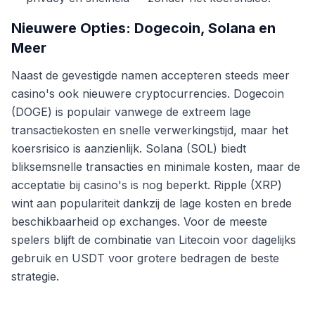
Nieuwere Opties: Dogecoin, Solana en
Meer
Naast de gevestigde namen accepteren steeds meer
casino's ook nieuwere cryptocurrencies. Dogecoin
(DOGE) is populair vanwege de extreem lage
transactiekosten en snelle verwerkingstijd, maar het
koersrisico is aanzienlijk. Solana (SOL) biedt
bliksemsnelle transacties en minimale kosten, maar de
acceptatie bij casino's is nog beperkt. Ripple (XRP)
wint aan populariteit dankzij de lage kosten en brede
beschikbaarheid op exchanges. Voor de meeste
spelers blijft de combinatie van Litecoin voor dagelijks
gebruik en USDT voor grotere bedragen de beste
strategie.