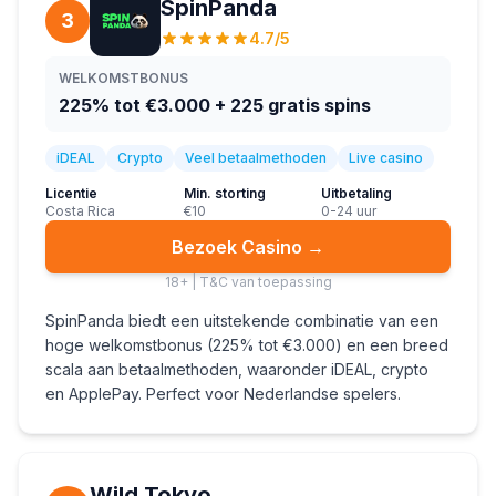
SpinPanda
3
4.7
/5
WELKOMSTBONUS
225% tot €3.000 + 225 gratis spins
iDEAL
Crypto
Veel betaalmethoden
Live casino
Licentie
Min. storting
Uitbetaling
Costa Rica
€10
0-24 uur
Bezoek Casino →
18+ | T&C van toepassing
SpinPanda biedt een uitstekende combinatie van een
hoge welkomstbonus (225% tot €3.000) en een breed
scala aan betaalmethoden, waaronder iDEAL, crypto
en ApplePay. Perfect voor Nederlandse spelers.
Wild Tokyo