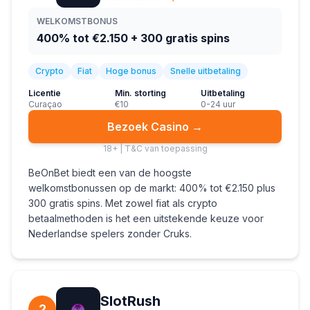
WELKOMSTBONUS
400% tot €2.150 + 300 gratis spins
Crypto
Fiat
Hoge bonus
Snelle uitbetaling
Licentie
Min. storting
Uitbetaling
Curaçao
€10
0-24 uur
Bezoek Casino →
18+ | T&C van toepassing
BeOnBet biedt een van de hoogste
welkomstbonussen op de markt: 400% tot €2.150 plus
300 gratis spins. Met zowel fiat als crypto
betaalmethoden is het een uitstekende keuze voor
Nederlandse spelers zonder Cruks.
SlotRush
2