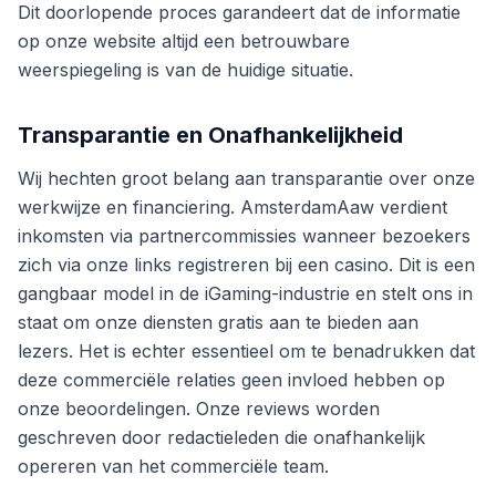
Dit doorlopende proces garandeert dat de informatie
op onze website altijd een betrouwbare
weerspiegeling is van de huidige situatie.
Transparantie en Onafhankelijkheid
Wij hechten groot belang aan transparantie over onze
werkwijze en financiering. AmsterdamAaw verdient
inkomsten via partnercommissies wanneer bezoekers
zich via onze links registreren bij een casino. Dit is een
gangbaar model in de iGaming-industrie en stelt ons in
staat om onze diensten gratis aan te bieden aan
lezers. Het is echter essentieel om te benadrukken dat
deze commerciële relaties geen invloed hebben op
onze beoordelingen. Onze reviews worden
geschreven door redactieleden die onafhankelijk
opereren van het commerciële team.