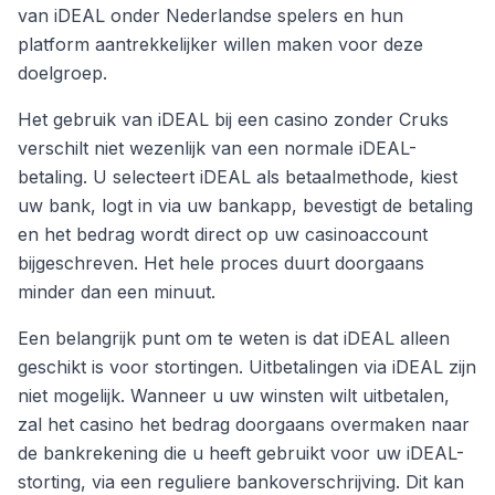
van iDEAL onder Nederlandse spelers en hun
platform aantrekkelijker willen maken voor deze
doelgroep.
Het gebruik van iDEAL bij een casino zonder Cruks
verschilt niet wezenlijk van een normale iDEAL-
betaling. U selecteert iDEAL als betaalmethode, kiest
uw bank, logt in via uw bankapp, bevestigt de betaling
en het bedrag wordt direct op uw casinoaccount
bijgeschreven. Het hele proces duurt doorgaans
minder dan een minuut.
Een belangrijk punt om te weten is dat iDEAL alleen
geschikt is voor stortingen. Uitbetalingen via iDEAL zijn
niet mogelijk. Wanneer u uw winsten wilt uitbetalen,
zal het casino het bedrag doorgaans overmaken naar
de bankrekening die u heeft gebruikt voor uw iDEAL-
storting, via een reguliere bankoverschrijving. Dit kan