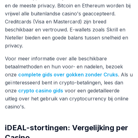
en de meeste privacy. Bitcoin en Ethereum worden bij
vrijwel alle buitenlandse casino's geaccepteerd.
Creditcards (Visa en Mastercard) zijn breed
beschikbaar en vertrouwd. E-wallets zoals Skrill en
Neteller bieden een goede balans tussen snelheid en
privacy.
Voor meer informatie over alle beschikbare
betaalmethoden en hun voor- en nadelen, bezoek
onze
complete gids over gokken zonder Cruks
. Als u
geïnteresseerd bent in crypto-betalingen, lees dan
onze
crypto casino gids
voor een gedetailleerde
uitleg over het gebruik van cryptocurrency bij online
casino's.
iDEAL-stortingen: Vergelijking per
Casino