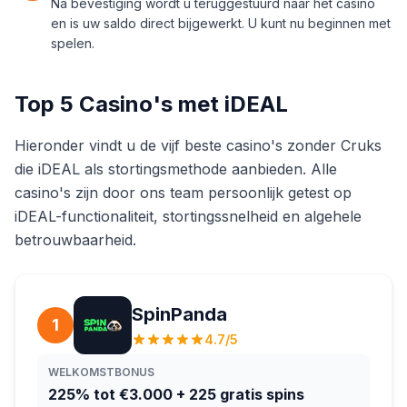
Na bevestiging wordt u teruggestuurd naar het casino
en is uw saldo direct bijgewerkt. U kunt nu beginnen met
spelen.
Top 5 Casino's met iDEAL
Hieronder vindt u de vijf beste casino's zonder Cruks
die iDEAL als stortingsmethode aanbieden. Alle
casino's zijn door ons team persoonlijk getest op
iDEAL-functionaliteit, stortingssnelheid en algehele
betrouwbaarheid.
SpinPanda
1
4.7
/5
WELKOMSTBONUS
225% tot €3.000 + 225 gratis spins