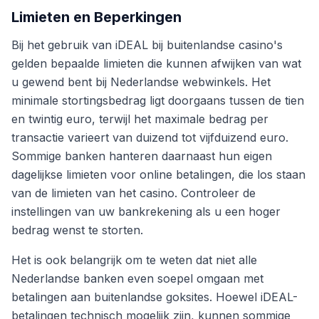
Limieten en Beperkingen
Bij het gebruik van iDEAL bij buitenlandse casino's
gelden bepaalde limieten die kunnen afwijken van wat
u gewend bent bij Nederlandse webwinkels. Het
minimale stortingsbedrag ligt doorgaans tussen de tien
en twintig euro, terwijl het maximale bedrag per
transactie varieert van duizend tot vijfduizend euro.
Sommige banken hanteren daarnaast hun eigen
dagelijkse limieten voor online betalingen, die los staan
van de limieten van het casino. Controleer de
instellingen van uw bankrekening als u een hoger
bedrag wenst te storten.
Het is ook belangrijk om te weten dat niet alle
Nederlandse banken even soepel omgaan met
betalingen aan buitenlandse goksites. Hoewel iDEAL-
betalingen technisch mogelijk zijn, kunnen sommige