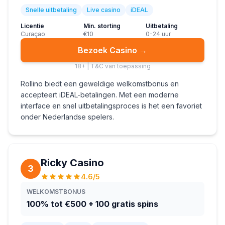
Snelle uitbetaling
Live casino
iDEAL
Licentie
Min. storting
Uitbetaling
Curaçao
€10
0-24 uur
Bezoek Casino →
18+ | T&C van toepassing
Rollino biedt een geweldige welkomstbonus en
accepteert iDEAL-betalingen. Met een moderne
interface en snel uitbetalingsproces is het een favoriet
onder Nederlandse spelers.
Ricky Casino
3
4.6
/5
WELKOMSTBONUS
100% tot €500 + 100 gratis spins