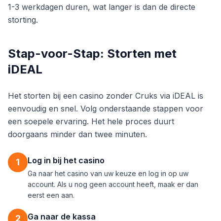
1-3 werkdagen duren, wat langer is dan de directe
storting.
Stap-voor-Stap: Storten met
iDEAL
Het storten bij een casino zonder Cruks via iDEAL is
eenvoudig en snel. Volg onderstaande stappen voor
een soepele ervaring. Het hele proces duurt
doorgaans minder dan twee minuten.
Log in bij het casino
1
Ga naar het casino van uw keuze en log in op uw
account. Als u nog geen account heeft, maak er dan
eerst een aan.
Ga naar de kassa
2