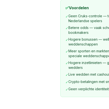
✅
Voordelen
Geen Cruks-controle — t
✓
Nederlandse spelers
Betere odds — vaak sche
✓
bookmakers
Hogere bonussen — welk
✓
weddenschappen
Meer sporten en markten
✓
speciale weddenschapp
Hogere inzetlimieten — g
✓
wedders
Live wedden met cashout
✓
Crypto-betalingen met sn
✓
Geen verplichte identiteit
✓