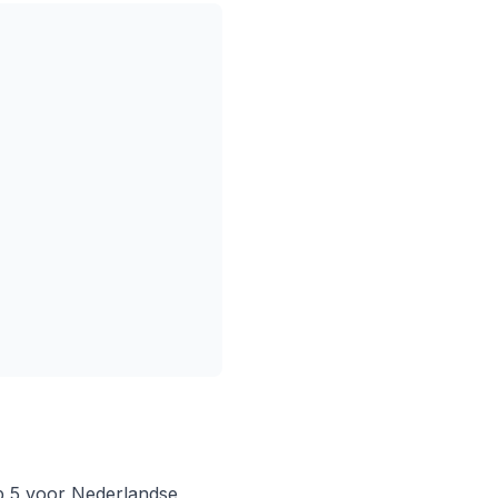
op 5 voor Nederlandse