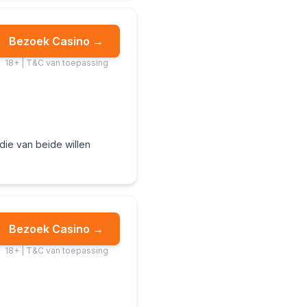
Bezoek Casino →
18+ | T&C van toepassing
die van beide willen
Bezoek Casino →
18+ | T&C van toepassing