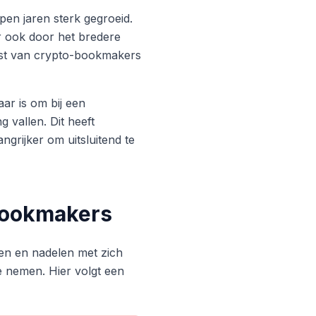
pen jaren sterk gegroeid.
ar ook door het bredere
mst van crypto-bookmakers
aar is om bij een
 vallen. Dit heeft
ngrijker om uitsluitend te
 Bookmakers
en en nadelen met zich
e nemen. Hier volgt een