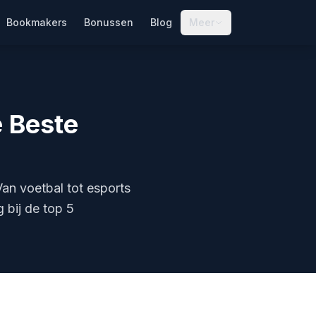
Bookmakers
Bonussen
Blog
Meer
 Beste
n voetbal tot esports
 bij de top 5