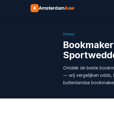
Amsterdam
Aaw
A
Home
/
Bookmaker Zonder Cr
Bookmaker 
Sportwedde
Ontdek de beste bookma
— wij vergelijken odds,
buitenlandse bookmaker