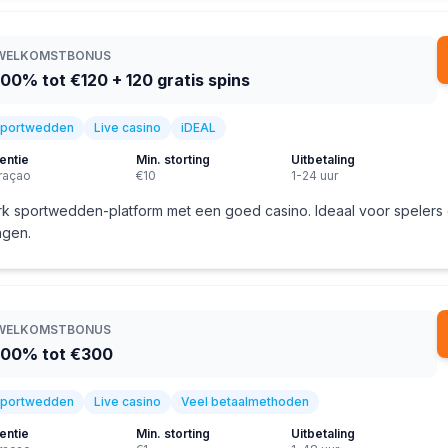
WELKOMSTBONUS
100% tot €120 + 120 gratis spins
portwedden
Live casino
iDEAL
entie
Min. storting
Uitbetaling
raçao
€10
1-24 uur
k sportwedden-platform met een goed casino. Ideaal voor spelers 
ngen.
WELKOMSTBONUS
100% tot €300
portwedden
Live casino
Veel betaalmethoden
entie
Min. storting
Uitbetaling