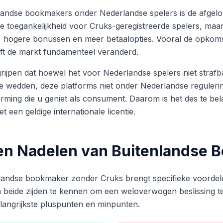
nlandse bookmakers onder Nederlandse spelers is de afgelo
 de toegankelijkheid voor Cruks-geregistreerde spelers, ma
, hogere bonussen en meer betaalopties. Vooral de opko
eft de markt fundamenteel veranderd.
grijpen dat hoewel het voor Nederlandse spelers niet strafb
 wedden, deze platforms niet onder Nederlandse regulering
rming die u geniet als consument. Daarom is het des te bela
een geldige internationale licentie.
 en Nadelen van Buitenlandse
nlandse bookmaker zonder Cruks brengt specifieke voordel
 beide zijden te kennen om een weloverwogen beslissing t
elangrijkste pluspunten en minpunten.