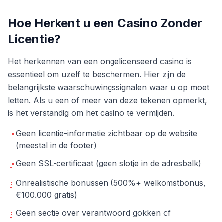
Hoe Herkent u een Casino Zonder
Licentie?
Het herkennen van een ongelicenseerd casino is
essentieel om uzelf te beschermen. Hier zijn de
belangrijkste waarschuwingssignalen waar u op moet
letten. Als u een of meer van deze tekenen opmerkt,
is het verstandig om het casino te vermijden.
Geen licentie-informatie zichtbaar op de website
🚩
(meestal in de footer)
Geen SSL-certificaat (geen slotje in de adresbalk)
🚩
Onrealistische bonussen (500%+ welkomstbonus,
🚩
€100.000 gratis)
Geen sectie over verantwoord gokken of
🚩