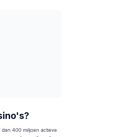
sino's?
 dan 400 miljoen actieve