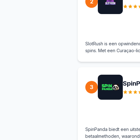
2
SlotRush is een opwinden
spins. Met een Curaçao-lic
Spin
3
SpinPanda biedt een uits
betaalmethoden, waaronde