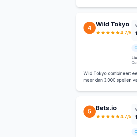
Wild Tokyo
4
4.7
/5
C
Lic
Cu
Wild Tokyo combineert een
meer dan 3.000 spellen va
Bets.io
5
4.7
/5
C