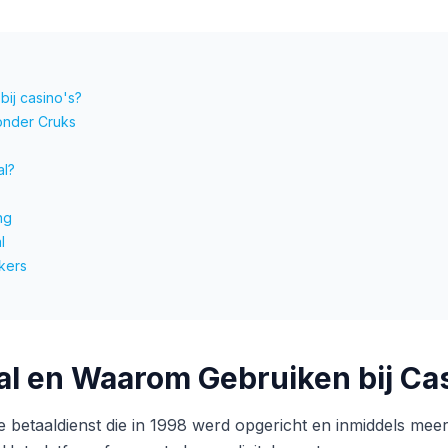
bij casino's?
onder Cruks
l?
ng
l
kers
Pal en Waarom Gebruiken bij Ca
 betaaldienst die in 1998 werd opgericht en inmiddels meer