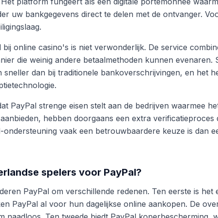
. Het platform fungeert als een digitale portemonnee waarme
er uw bankgegevens direct te delen met de ontvanger. Voor 
ligingslaag.
bij online casino's is niet verwonderlijk. De service combine
ier die weinig andere betaalmethoden kunnen evenaren. S
jn sneller dan bij traditionele bankoverschrijvingen, en het
tietechnologie.
 dat PayPal strenge eisen stelt aan de bedrijven waarmee he
aanbieden, hebben doorgaans een extra verificatieproces 
l-ondersteuning vaak een betrouwbaardere keuze is dan e
rlandse spelers voor PayPal?
deren PayPal om verschillende redenen. Ten eerste is he
en PayPal al voor hun dagelijkse online aankopen. De ove
om naadloos. Ten tweede biedt PayPal koperbescherming, wa