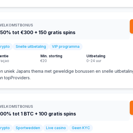
WELKOMSTBONUS
150% tot €300 + 150 gratis spins
rypto
Snelle uitbetaling
VIP programma
entie
Min. storting
Uitbetaling
raçao
€20
0-24 uur
 uniek Japans thema met geweldige bonussen en snelle uitbetaling
n topProviders.
WELKOMSTBONUS
100% tot 1 BTC + 100 gratis spins
rypto
Sportwedden
Live casino
Geen KYC