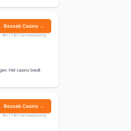
Bezoek Casino →
18+ | T&C van toepassing
en. Het casino biedt
Bezoek Casino →
18+ | T&C van toepassing