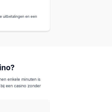
e uitbetalingen en een
ino?
nnen enkele minuten is
 bij een casino zonder