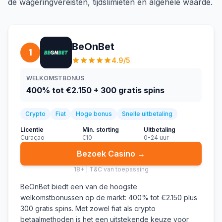
de wageringvereisten, tijdslimieten en algehele waarde.
BeOnBet
1
4.9
/5
WELKOMSTBONUS
400% tot €2.150 + 300 gratis spins
Crypto
Fiat
Hoge bonus
Snelle uitbetaling
Licentie
Min. storting
Uitbetaling
Curaçao
€10
0-24 uur
Bezoek Casino →
18+ | T&C van toepassing
BeOnBet biedt een van de hoogste
welkomstbonussen op de markt: 400% tot €2.150 plus
300 gratis spins. Met zowel fiat als crypto
betaalmethoden is het een uitstekende keuze voor