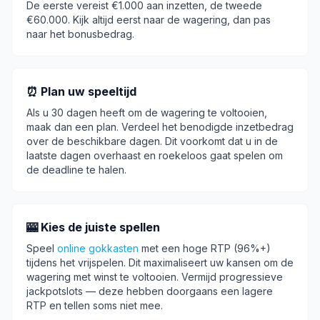
De eerste vereist €1.000 aan inzetten, de tweede
€60.000. Kijk altijd eerst naar de wagering, dan pas
naar het bonusbedrag.
⏰ Plan uw speeltijd
Als u 30 dagen heeft om de wagering te voltooien,
maak dan een plan. Verdeel het benodigde inzetbedrag
over de beschikbare dagen. Dit voorkomt dat u in de
laatste dagen overhaast en roekeloos gaat spelen om
de deadline te halen.
🎰 Kies de juiste spellen
Speel
online gokkasten
met een hoge RTP (96%+)
tijdens het vrijspelen. Dit maximaliseert uw kansen om de
wagering met winst te voltooien. Vermijd progressieve
jackpotslots — deze hebben doorgaans een lagere
RTP en tellen soms niet mee.