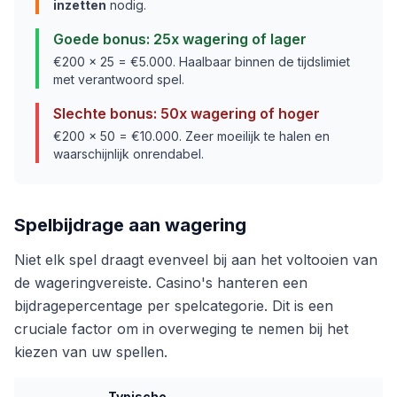
inzetten
nodig.
Goede bonus: 25x wagering of lager
€200 × 25 = €5.000. Haalbaar binnen de tijdslimiet
met verantwoord spel.
Slechte bonus: 50x wagering of hoger
€200 × 50 = €10.000. Zeer moeilijk te halen en
waarschijnlijk onrendabel.
Spelbijdrage aan wagering
Niet elk spel draagt evenveel bij aan het voltooien van
de wageringvereiste. Casino's hanteren een
bijdragepercentage per spelcategorie. Dit is een
cruciale factor om in overweging te nemen bij het
kiezen van uw spellen.
Typische