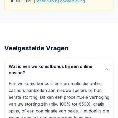
(0900-1995) |
Meer hulp bij gokverslaving
Veelgestelde Vragen
Wat is een welkomstbonus bij een online
casino?
Een welkomstbonus is een promotie die online
casino's aanbieden aan nieuwe spelers bij hun
eerste storting. Dit kan een procentuele verhoging
van uw storting zijn (bijv. 100% tot €500), gratis
spins, of een combinatie van beide. Het doel is om
nieuwe spelers een voorsprong te geven.