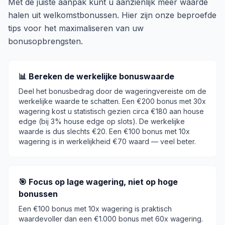
Met de juiste aanpak kunt u aanzienlijk meer waarde
halen uit welkomstbonussen. Hier zijn onze beproefde
tips voor het maximaliseren van uw
bonusopbrengsten.
📊 Bereken de werkelijke bonuswaarde
Deel het bonusbedrag door de wageringvereiste om de
werkelijke waarde te schatten. Een €200 bonus met 30x
wagering kost u statistisch gezien circa €180 aan house
edge (bij 3% house edge op slots). De werkelijke
waarde is dus slechts €20. Een €100 bonus met 10x
wagering is in werkelijkheid €70 waard — veel beter.
🎯 Focus op lage wagering, niet op hoge
bonussen
Een €100 bonus met 10x wagering is praktisch
waardevoller dan een €1.000 bonus met 60x wagering.