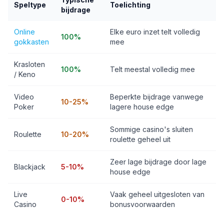
Speltype
Toelichting
bijdrage
Online
Elke euro inzet telt volledig
100%
gokkasten
mee
Krasloten
100%
Telt meestal volledig mee
/ Keno
Video
Beperkte bijdrage vanwege
10-25%
Poker
lagere house edge
Sommige casino's sluiten
Roulette
10-20%
roulette geheel uit
Zeer lage bijdrage door lage
Blackjack
5-10%
house edge
Live
Vaak geheel uitgesloten van
0-10%
Casino
bonusvoorwaarden