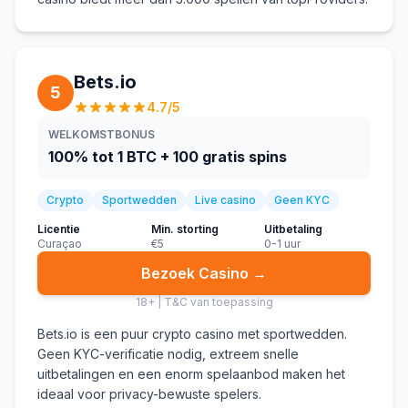
Bets.io
5
4.7
/5
WELKOMSTBONUS
100% tot 1 BTC + 100 gratis spins
Crypto
Sportwedden
Live casino
Geen KYC
Licentie
Min. storting
Uitbetaling
Curaçao
€5
0-1 uur
Bezoek Casino →
18+ | T&C van toepassing
Bets.io is een puur crypto casino met sportwedden.
Geen KYC-verificatie nodig, extreem snelle
uitbetalingen en een enorm spelaanbod maken het
ideaal voor privacy-bewuste spelers.