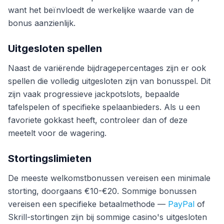
want het beïnvloedt de werkelijke waarde van de
bonus aanzienlijk.
Uitgesloten spellen
Naast de variërende bijdragepercentages zijn er ook
spellen die volledig uitgesloten zijn van bonusspel. Dit
zijn vaak progressieve jackpotslots, bepaalde
tafelspelen of specifieke spelaanbieders. Als u een
favoriete gokkast heeft, controleer dan of deze
meetelt voor de wagering.
Stortingslimieten
De meeste welkomstbonussen vereisen een minimale
storting, doorgaans €10-€20. Sommige bonussen
vereisen een specifieke betaalmethode —
PayPal
of
Skrill-stortingen zijn bij sommige casino's uitgesloten