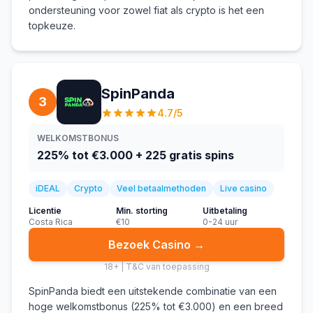
ondersteuning voor zowel fiat als crypto is het een
topkeuze.
SpinPanda
3
4.7
/5
WELKOMSTBONUS
225% tot €3.000 + 225 gratis spins
iDEAL
Crypto
Veel betaalmethoden
Live casino
Licentie
Min. storting
Uitbetaling
Costa Rica
€10
0-24 uur
Bezoek Casino →
18+ | T&C van toepassing
SpinPanda biedt een uitstekende combinatie van een
hoge welkomstbonus (225% tot €3.000) en een breed