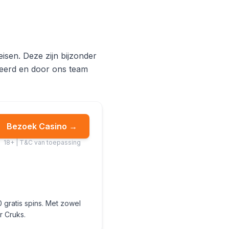
eisen. Deze zijn bijzonder
nseerd en door ons team
Bezoek Casino →
18+ | T&C van toepassing
gratis spins. Met zowel
r Cruks.