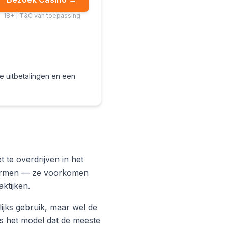
18+ | T&C van toepassing
e uitbetalingen en een
t te overdrijven in het
schermen — ze voorkomen
ktijken.
lijks gebruik, maar wel de
t is het model dat de meeste