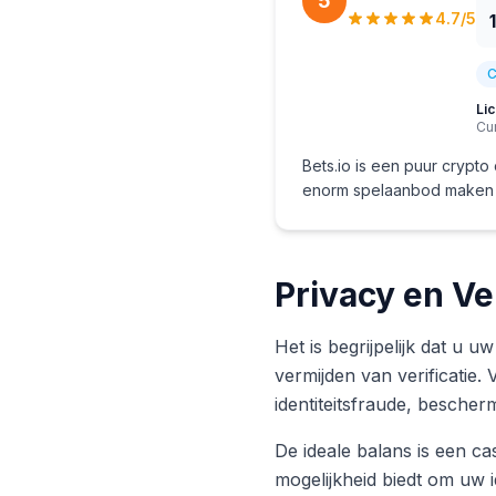
5
4.7
/5
C
Lic
Cu
Bets.io is een puur crypt
enorm spelaanbod maken h
Privacy en Ve
Het is begrijpelijk dat u u
vermijden van verificatie
identiteitsfraude, bescher
De ideale balans is een ca
mogelijkheid biedt om uw id