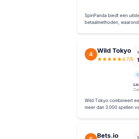
SpinPanda biedt een uits
betaalmethoden, waaronde
Wild Tokyo
4
4.7
/5
C
Lic
Cu
Wild Tokyo combineert een
meer dan 3.000 spellen va
Bets.io