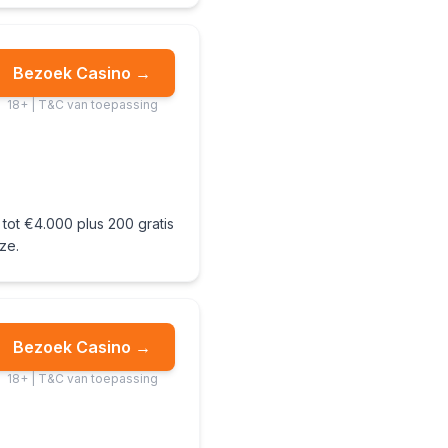
Bezoek Casino →
18+ | T&C van toepassing
ot €4.000 plus 200 gratis
ze.
Bezoek Casino →
18+ | T&C van toepassing