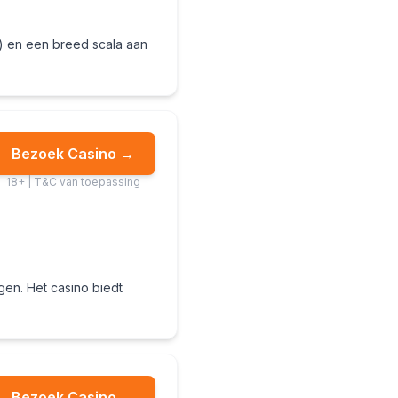
) en een breed scala aan
Bezoek Casino →
18+ | T&C van toepassing
en. Het casino biedt
Bezoek Casino →