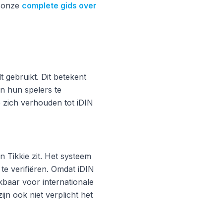
 onze
complete gids over
 gebruikt. Dit betekent
an hun spelers te
e zich verhouden tot iDIN
 Tikkie zit. Het systeem
te verifiëren. Omdat iDIN
ikbaar voor internationale
jn ook niet verplicht het